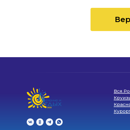
Вер
Вся Р
Круиз
Красно
Курор