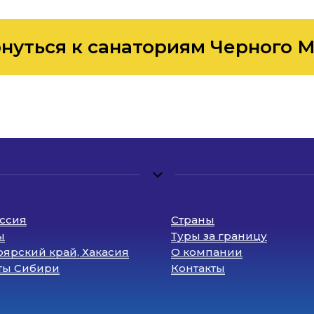
нуться к санаториям Черного 
оссия
Страны
ы
Туры за границу
ярский край, Хакасия
О компании
ты Сибири
Контакты