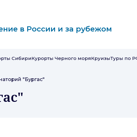
ение в России и за рубежом
орты Сибири
Курорты Черного моря
Круизы
Туры по Р
наторий "Бургас"
гас"