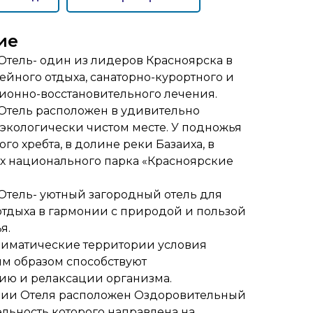
ие
Отель- один из лидеров Красноярска в
ейного отдыха, санаторно-курортного и
ионно-восстановительного лечения.
 Отель расположен в удивительно
экологически чистом месте. У подножья
го хребта, в долине реки Базаиха, в
ях национального парка «Красноярские
Отель- уютный загородный отель для
отдыха в гармонии с природой и пользой
я.
иматические территории условия
ым образом способствуют
ию и релаксации организма.
рии Отеля расположен Оздоровительный
ельность которого направлена на