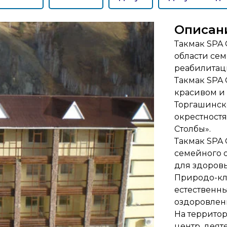
Описан
Такмак SPA 
области сем
реабилитац
Такмак SPA
красивом и 
Торгашинско
окрестност
Столбы».
Такмак SPA 
семейного 
для здоровь
Природо-кл
естественн
оздоровлен
На террито
центр, деят