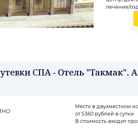
лечение/озд
тевки СПА - Отель "Такмак". 
Место в двухместном н
АТНО
от 5360 рублей в сутки
В стоимость входит пр