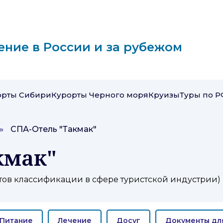
ение в России и за рубежом
орты Сибири
Курорты Черного моря
Круизы
Туры по Р
»
СПА-Отель "Такмак"
кмак"
тов классификации в сфере туристской индустрии)
Питание
Лечение
Досуг
Документы дл