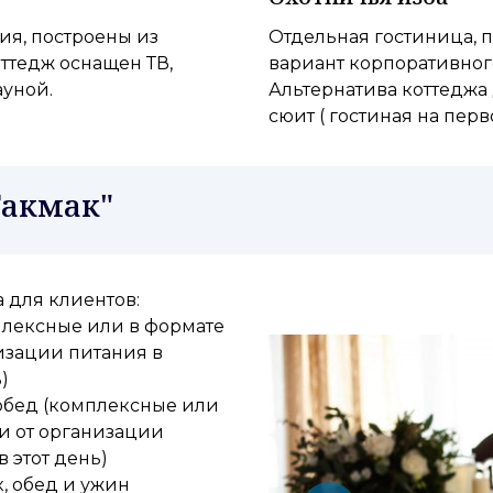
ия, построены из
Отдельная гостиница, 
ттедж оснащен ТВ,
вариант корпоративног
ауной.
Альтернатива коттеджа
сюит ( гостиная на перв
Такмак"
 для клиентов:
мплексные или в формате
низации питания в
)
 обед (комплексные или
ти от организации
 этот день)
, обед и ужин