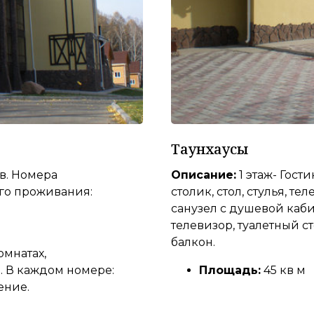
Таунхаусы
в. Номера
Описание:
1 этаж- Гост
ого проживания:
столик, стол, стулья, т
санузел с душевой кабин
телевизор, туалетный ст
балкон.
омнатах,
. В каждом номере:
Площадь:
45 кв м
ение.